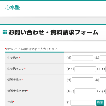
心水塾
*
のついている項目は必ずご入力ください。
生徒氏名
*
(姓)
(名)
生徒氏名カナ
*
(セイ)
(メイ)
保護者氏名
*
(姓)
(名)
保護者氏名カナ
*
(セイ)
(メイ)
住所
*
〒