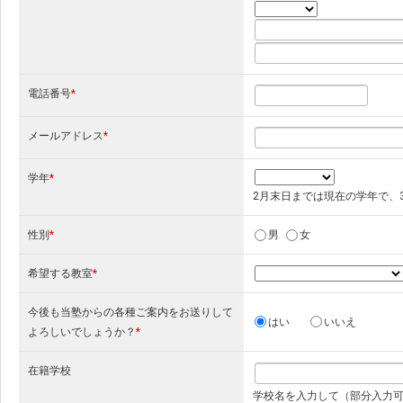
電話番号
*
メールアドレス
*
学年
*
2月末日までは現在の学年で、
性別
*
男
女
希望する教室
*
今後も当塾からの各種ご案内をお送りして
はい
いいえ
よろしいでしょうか？
*
在籍学校
学校名を入力して（部分入力