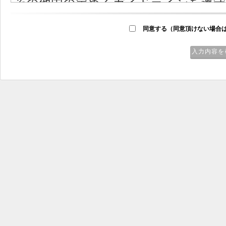
その他国の定めるガイドラインを遵守
まいります。個人情報をご提供いただ
同意する（同意頂けない場合
ださいますようお願い申し上げます。
入力内容を
■ご同意内容
（１）取得する個人情報
氏名、住所・電話番号・メールアド
いただく各項目です。
（２）利用目的
お問合せへの回答・資料送付および
（３）委託
利用目的達成のために必要に応じて
ります。 このとき、個人情報の取
に委託し、 心水塾の責任において行